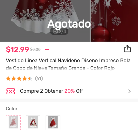
Agotado
2
/
4
$12.99
$0.00
Vestido Línea Vertical Navideño Diseño Impreso Bola
de Copo de Nieve Tamaño Grande - Color Rojo
Oscuro - 3x | Us 22-24
(61)
Compre 2 Obtener
20%
Off
Color