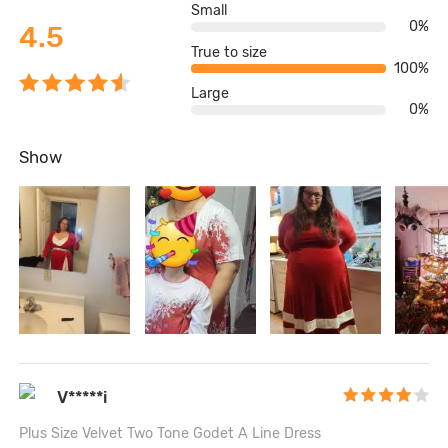
Small
0%
4.5
True to size
100%
Large
0%
Show
V*****i
Plus Size Velvet Two Tone Godet A Line Dress