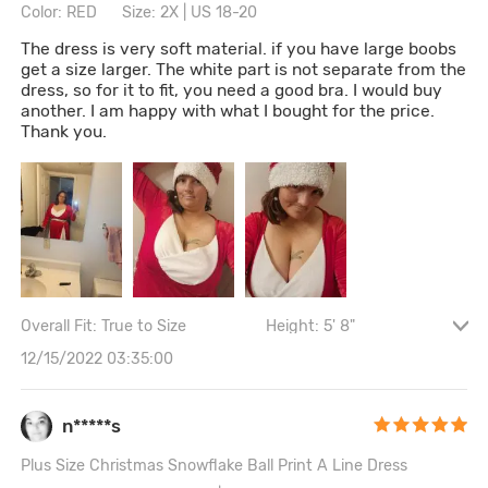
Color: RED
Size: 2X | US 18-20
The dress is very soft material. if you have large boobs
get a size larger. The white part is not separate from the
dress, so for it to fit, you need a good bra. I would buy
another. I am happy with what I bought for the price.
Thank you.
Overall Fit: True to Size
Height: 5' 8"
Cintura: 98CM \ 38.6"
Cadera: 104CM \ 40.9"
12/15/2022 03:35:00
Bust size: 38B
n*****s
Plus Size Christmas Snowflake Ball Print A Line Dress