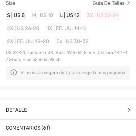
Size
Guía De Tallas
S | US 8
M | US 10
L | US 12
3X | US 22-24
4X | US 26-28
1X | EE. UU. 14-16
2X | EE. UU. 18-20
5x | US 30-32
US:22~24, Tamaño r:3X, Bust:49.6~52.8inch, Cintura:44.1~4
7.2inch, Hips:52.8~55.9inch
Si no estás seguro de tu talla, elige la más pequeña
DETALLE
COMENTARIOS (61)