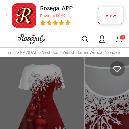
Rosegal APP
View
Down to $0.99
0
Inicio
>
NAVIDAD
>
Vestidos
>
Vestido Línea Vertical Navideño
Diseño Impreso Bola de Copo de Nieve Tamaño Grande