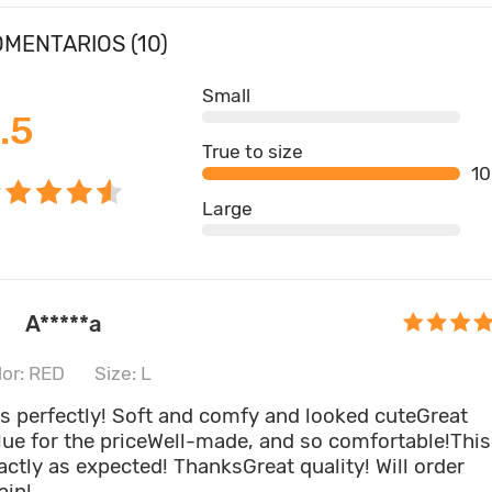
MENTARIOS (10)
Small
.5
True to size
1
Large
A*****a
lor: RED
Size: L
ts perfectly! Soft and comfy and looked cuteGreat
lue for the priceWell-made, and so comfortable!This
actly as expected! ThanksGreat quality! Will order
ain!