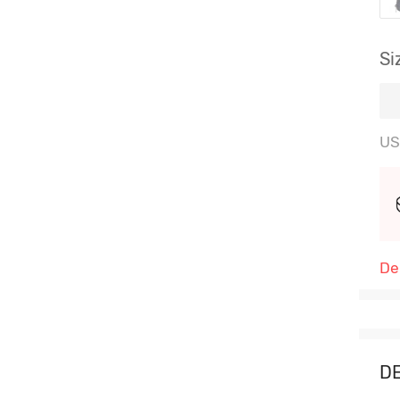
Si
US
De
D