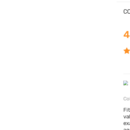
CO
4
Co
Fi
va
ex
ag