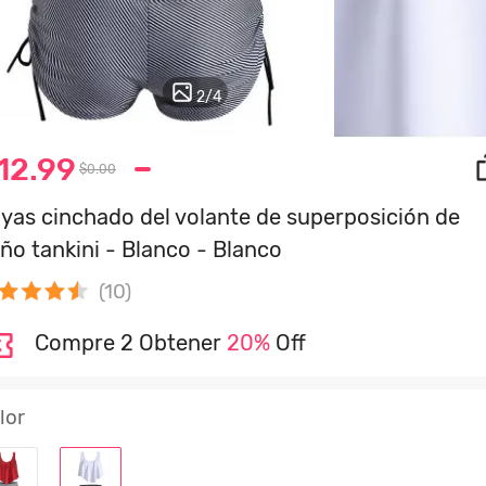
2
/
4
12.99
$0.00
yas cinchado del volante de superposición de
ño tankini - Blanco - Blanco
(10)
Compre 2 Obtener
20%
Off
lor