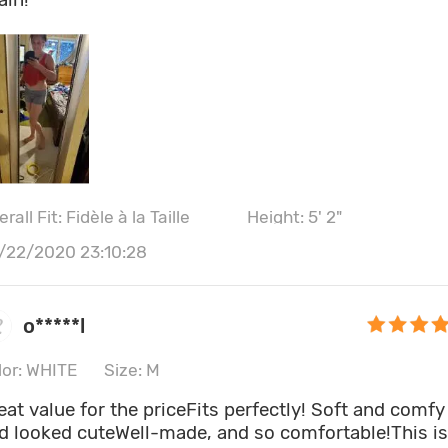
rall Fit: Fidèle à la Taille
Height: 5' 2"
st size: 36AA
/22/2020 23:10:28
o*****l
lor: WHITE
Size: M
eat value for the priceFits perfectly! Soft and comfy
d looked cuteWell-made, and so comfortable!This i