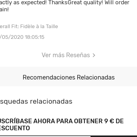
actly as expected! ThanksGreat quality! Will order
ain!
rall Fit: Fidèle à la Taille
/05/2020 18:05:15
Ver más Reseñas
Recomendaciones Relacionadas
squedas relacionadas
USCRÍBASE AHORA PARA OBTENER 9 € DE
ESCUENTO