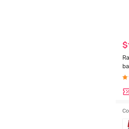
$
Ra
ba
Co