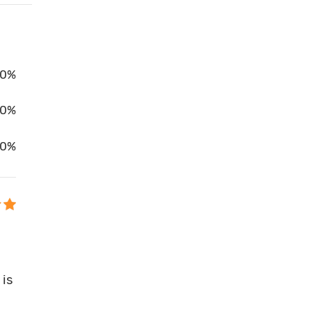
0%
00%
0%
 is