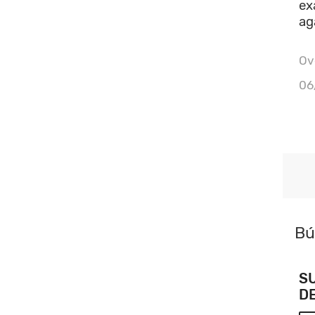
ex
ag
Ove
06
Bú
S
D