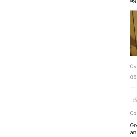
Ove
Bu
05
Co
Gr
an