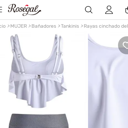
cio
>
MUJER
>
Bañadores
>
Tankinis
>
Rayas cinchado de
lante de superposición de baño tankini