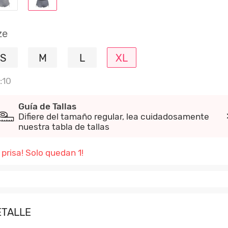
ze
S
M
L
XL
:10
Guía de Tallas
Difiere del tamaño regular, lea cuidadosamente
nuestra tabla de tallas
 prisa! Solo quedan 1!
ETALLE