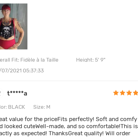
rall Fit: Fidèle à la Taille
Height: 5' 9"
ntura: 82CM \ 32.3"
Bust size: 36A
/07/2021 05:37:33
t*****a
lor: BLACK
Size: M
eat value for the priceFits perfectly! Soft and comfy
d looked cuteWell-made, and so comfortable!This i
actly as expected! ThanksGreat quality! Will order