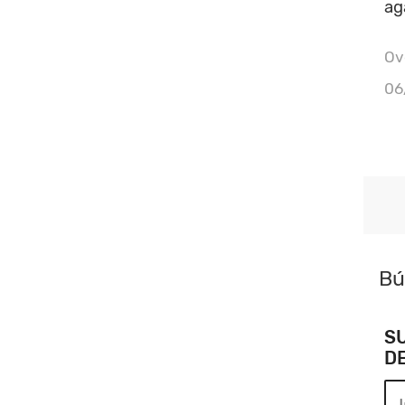
ag
Ove
06
Bú
S
D