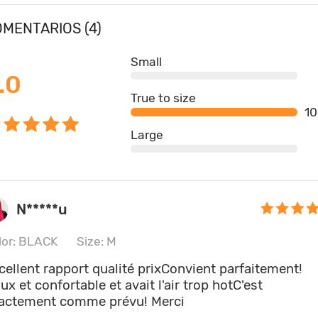
MENTARIOS (4)
Small
.0
True to size
1
Large
N*****u
lor: BLACK
Size: M
cellent rapport qualité prixConvient parfaitement!
ux et confortable et avait l'air trop hotC'est
actement comme prévu! Merci