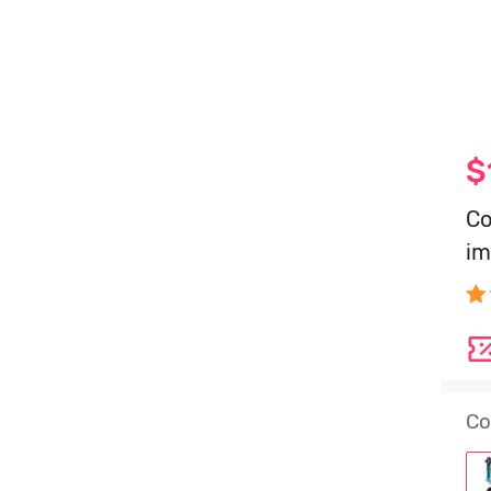
$
Co
im
Co