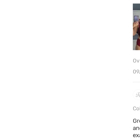
Ove
Ci
09
Co
Gr
an
ex