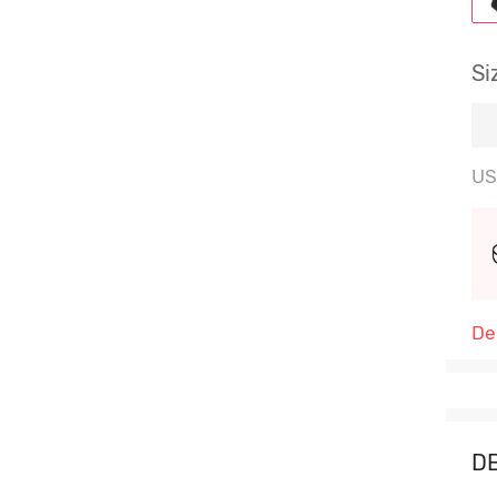
Si
US
De
D