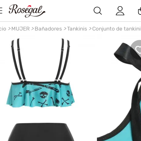
cio
>
MUJER
>
Bañadores
>
Tankinis
>
Conjunto de tankini
olchado Bowknot de la impresión del cráneo