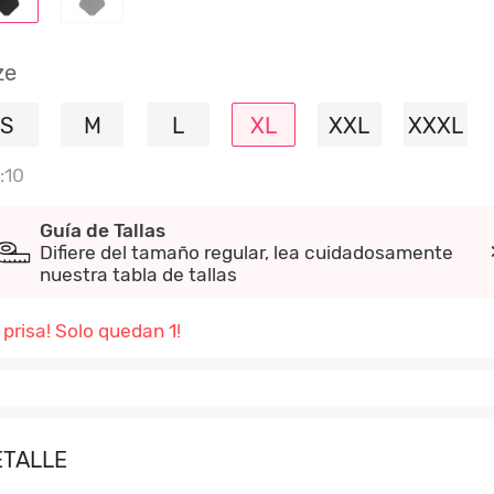
ze
S
M
L
XL
XXL
XXXL
:10
Guía de Tallas
Difiere del tamaño regular, lea cuidadosamente
nuestra tabla de tallas
 prisa! Solo quedan 1!
ETALLE