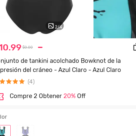
2
/
4
10.99
$0.00
njunto de tankini acolchado Bowknot de la
presión del cráneo - Azul Claro - Azul Claro
(4)
Compre 2 Obtener
20%
Off
lor