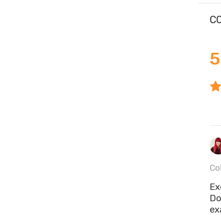
CO
5
Co
Ex
Do
ex