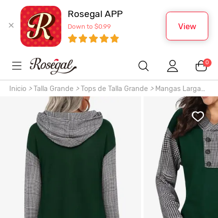
Rosegal APP
View
Down to $0.99
0
Inicio
>
Talla Grande
>
Tops de Talla Grande
>
Mangas Largas
>
Top Capucha Decoración Abotonada Panel Pata de Gallo
Tamaño Plus