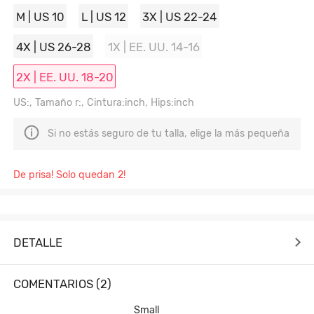
M | US 10
L | US 12
3X | US 22-24
4X | US 26-28
1X | EE. UU. 14-16
2X | EE. UU. 18-20
US:, Tamaño r:, Cintura:inch, Hips:inch
Si no estás seguro de tu talla, elige la más pequeña
De prisa! Solo quedan 2!
DETALLE
COMENTARIOS (2)
Small