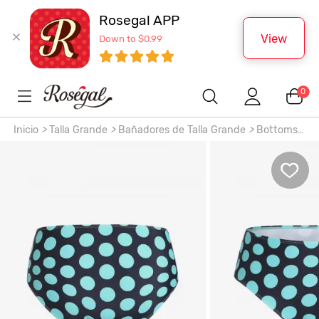
Rosegal APP
View
Down to $0.99
0
Inicio
>
Talla Grande
>
Bañadores de Talla Grande
>
Bottoms
de Bañador
>
Bikini Talla Extra de Lunares