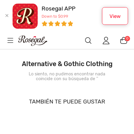
Rosegal APP
View
Down to $0.99
0
Alternative & Gothic Clothing
Lo siento, no pudimos encontrar nada
coincide con su búsqueda de '
'
TAMBIÉN TE PUEDE GUSTAR