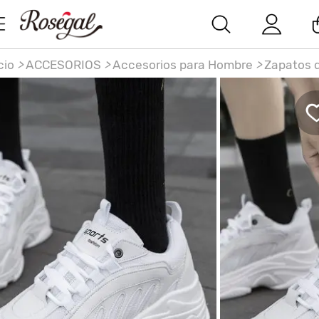
cio
>
ACCESORIOS
>
Accesorios para Hombre
>
Zapatos 
porte Grueso con Cordones y Solapa