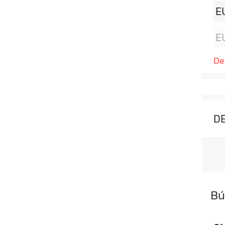
E
E
De
D
Bú