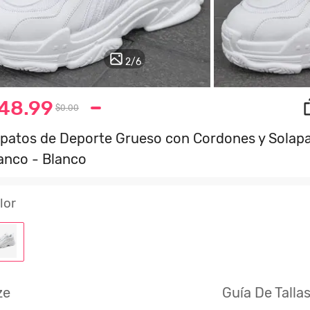
2
/
6
48.99
$0.00
patos de Deporte Grueso con Cordones y Solapa
anco - Blanco
lor
ze
Guía De Talla