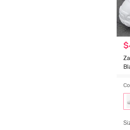
$
Za
Bl
Co
Si