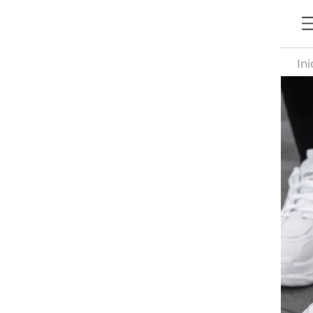
Ini
De