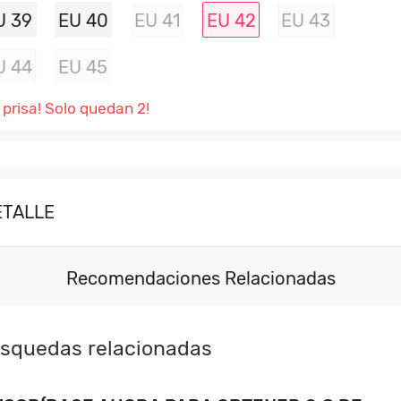
U 39
EU 40
EU 41
EU 42
EU 43
U 44
EU 45
 prisa! Solo quedan 2!
ETALLE
Recomendaciones Relacionadas
squedas relacionadas